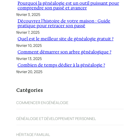
Pourquoi la généalogie est un outil puissant pour
c
comprendre son passé et avancer
h
février 3, 2025
e
Découvrez l’histoire de votre maison : Guide
pratique pour retracer son passé
r
février 7, 2025
Quel est le meilleur site de généalogie gratuit ?
février 10, 2025
Comment démarrer son arbre généalogique ?
février 13, 2025
Combien de temps dédier à la généalogie ?
février 20, 2025
Catégories
COMMENCER EN GÉNÉALOGIE
GÉNÉALOGIE ET DÉVELOPPEMENT PERSONNEL
HÉRITAGE FAMILIAL